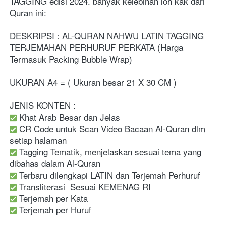
TAGGING edisi 2024. banyak kelebihan loh kak dari 
Quran ini:   
DESKRIPSI : AL-QURAN NAHWU LATIN TAGGING 
TERJEMAHAN PERHURUF PERKATA (Harga 
Termasuk Packing Bubble Wrap)  
UKURAN A4 = ( Ukuran besar 21 X 30 CM )  
JENIS KONTEN : 
 Khat Arab Besar dan Jelas
 CR Code untuk Scan Video Bacaan Al-Quran dlm 
setiap halaman
 Tagging Tematik, menjelaskan sesuai tema yang 
dibahas dalam Al-Quran 
 Terbaru dilengkapi LATIN dan Terjemah Perhuruf 
 Transliterasi  Sesuai KEMENAG RI 
 Terjemah per Kata 
 Terjemah per Huruf  