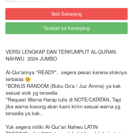
Beli Sekarang
`
Tambah ke Keranjang
`
VERSI LENGKAP DAN TERKUMPLIT AL-QURAN 
NAHWU  2024 JUMBO   
Al-Qur'annya *READY*,  segera pesan karena stoknya 
terbatas 
*BONUS RANDOM (Buku Do'a / Juz Amma) ya kak 
sesuai stok yg tersedia 
*Request Warna Harap tulis di NOTE/CATATAN, Tapi 
jika warna kosong akan kami kirim sesuai warna yg 
tersedia ya kak..   
Yuk segera miliki Al-Qur’an Nahwu LATIN  