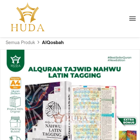
AlQosbah
Semua Produk