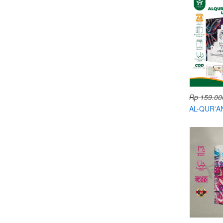
Rp 159.00
AL-QUR'A
TAGGING