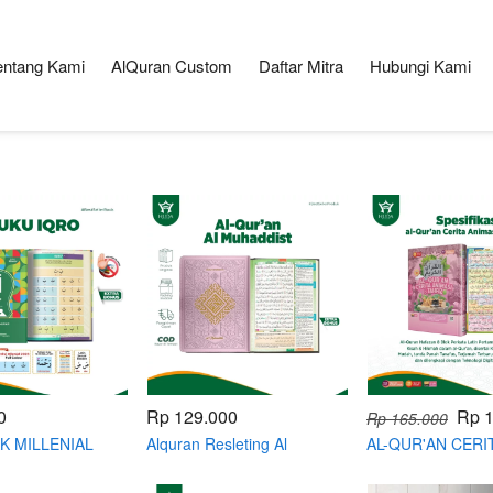
entang Kami
AlQuran Custom
Daftar Mitra
Hubungi Kami
0
Rp 129.000
Rp 
Rp 165.000
K MILLENIAL
Alquran Resleting Al
AL-QUR'AN CERI
A QR CODE
Muhaddist ukuran (A5)
ANIMASI & TAHF
H
terjemahan tajwid blok hadist