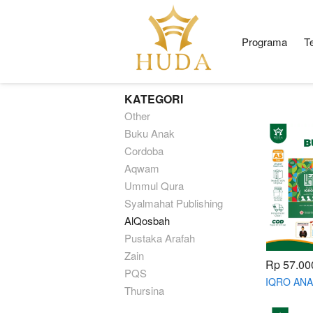
Programa
T
KATEGORI
Other
Buku Anak
Cordoba
Aqwam
Ummul Qura
Syalmahat Publishing
AlQosbah
Pustaka Arafah
Zain
Rp 57.00
PQS
IQRO ANA
Thursina
BERWARN
ALQOSBA