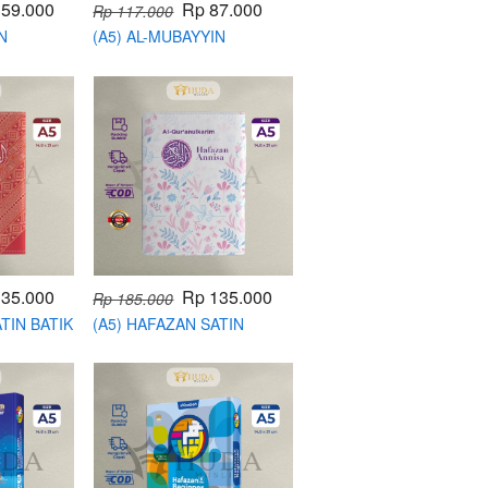
159.000
Rp 87.000
Rp 117.000
N
(A5) AL-MUBAYYIN
Y
TEMATIK
135.000
Rp 135.000
Rp 185.000
TIN BATIK
(A5) HAFAZAN SATIN
ANNISA