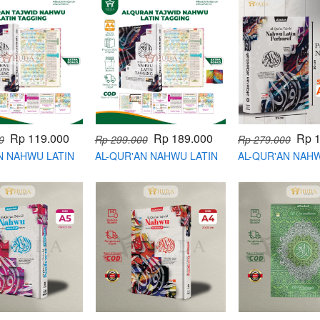
riyyaddus sholihin
Rp 119.000
Rp 189.000
Rp 
0
Rp 299.000
Rp 279.000
N NAHWU LATIN
AL-QUR'AN NAHWU LATIN
AL-QUR'AN NAHW
 UKURAN A5
TAGGING UKURAN A4
NON TAGGING A