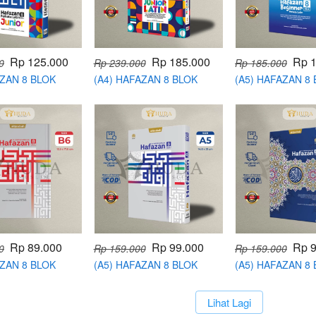
Rp 125.000
Rp 185.000
Rp 
0
Rp 239.000
Rp 185.000
AZAN 8 BLOK
(A4) HAFAZAN 8 BLOK
(A5) HAFAZAN 8
LATIN JUNIOR
PERKATA LATIN JUNIOR
BEGINNER PERK
Rp 89.000
Rp 99.000
Rp 9
0
Rp 159.000
Rp 159.000
AZAN 8 BLOK
(A5) HAFAZAN 8 BLOK
(A5) HAFAZAN 8
MILLENIAL
HAFALAN MILLENIAL
HAFALAN
E
METALIZE
`
Lihat Lagi