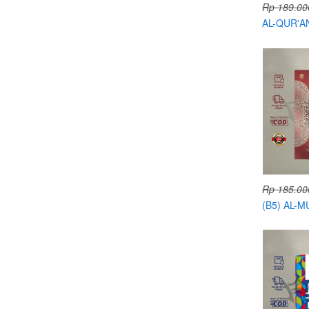
Rp 189.00
AL-QUR'A
PERHURU
Rp 185.00
(B5) AL-
TEMATIK