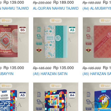
Rp 139.000
Rp 189.000
Rp 
0
Rp 239.000
Rp 189.000
N NAHWU TAJWID
AL-QUR'AN NAHWU TAJWID
(A4) AL-MUBAYYI
F PERKATA A5
PERHURUF PERKATA A4
MUSHAF BOMBA
Rp 135.000
Rp 135.000
Rp 
0
Rp 185.000
Rp 185.000
MUBAYYIN
(A5) HAFAZAN SATIN
(A5) HAFAZAN SA
SUMAYAH