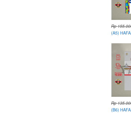
Rp 155.00
(A5) HAF
PERKATA 
Rp 135.00
(B6) HAF
HAFALAN 
METALIZ