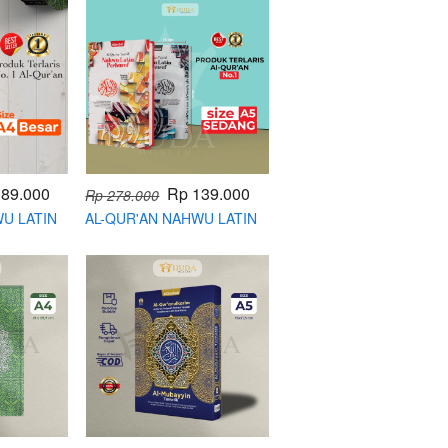
189.000
Rp 139.000
Rp 278.000
U LATIN
AL-QUR'AN NAHWU LATIN
4
NON TAGGING A5