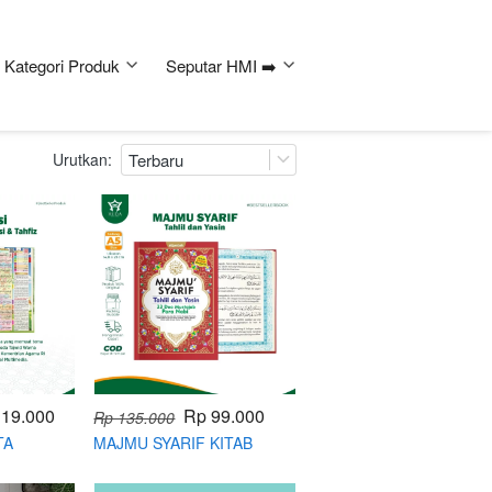
Kategori Produk
Seputar HMI ➡️
Urutkan:
Terbaru
119.000
Rp 99.000
Rp 135.000
TA
MAJMU SYARIF KITAB
IDZ
KUMPULAN DOA-DOA