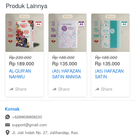
Produk Lainnya
Rp 239.000
Rp 185.000
Rp 185.000
Rp 189.000
Rp 135.000
Rp 135.000
AL-QUR'AN
(A5) HAFAZAN
(A5) HAFAZAN
NAHWU
SATIN ANNISA
SATIN
TAJWID
SUMAYAH
PERHURUF
Share
Share
Share
PERKATA A4
Kontak
+6289636858233
support@gmail.com
Jl. Jati Indah No. 27, Jatihandap, Kec. 