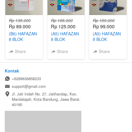
Rp 135.000
Rp 185.000
Rp 159.000
Rp 89.000
Rp 125.000
Rp 99.000
(B6) HAFAZAN
(A5) HAFAZAN
(A5) HAFAZAN
8 BLOK
8 BLOK
8 BLOK
HAFALAN
HAFALAN
HAFALAN
MILLENIAL
BEGINNER
Share
Share
Share
METALIZE
Kontak
+6289636858233
support@gmail.com
Jl. Jati Indah No. 27, Jatihandap, Kec. 
Mandalajati, Kota Bandung, Jawa Barat, 
40195