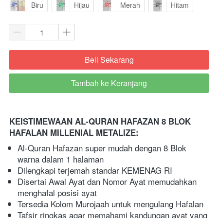
Biru
Hijau
Merah
Hitam
Beli Sekarang
`
Tambah ke Keranjang
`
KEISTIMEWAAN AL-QURAN HAFAZAN 8 BLOK 
HAFALAN MILLENIAL METALIZE: 
Al-Quran Hafazan super mudah dengan 8 Blok 
warna dalam 1 halaman 
Dilengkapi terjemah standar KEMENAG RI 
Disertai Awal Ayat dan Nomor Ayat memudahkan 
menghafal posisi ayat 
Tersedia Kolom Murojaah untuk mengulang Hafalan 
Tafsir ringkas agar memahami kandungan ayat yang 