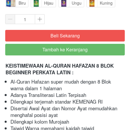
Biru
Hijau
Ungu
Kuning
Beli Sekarang
`
Tambah ke Keranjang
`
KEISTIMEWAAN AL-QURAN HAFAZAN 8 BLOK 
BEGINNER PERKATA LATIN : 
Al-Quran Hafazan super mudah dengan 8 Blok 
warna dalam 1 halaman 
Adanya Transliterasi Latin Terpisah 
Dilengkapi terjemah standar KEMENAG RI 
Disertai Awal Ayat dan Nomor Ayat memudahkan 
menghafal posisi ayat
Dilengkapi kolom Murojaah 
Tajwid Warna memahami kaidah tajwid 