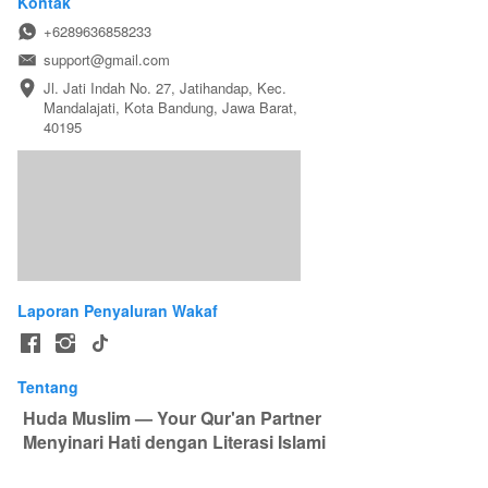
Kontak
Imam At-Tirmidzi
+6289636858233
support@gmail.com
Jl. Jati Indah No. 27, Jatihandap, Kec. 
Mandalajati, Kota Bandung, Jawa Barat, 
40195
Laporan Penyaluran Wakaf
Tentang
Huda Muslim — Your Qur'an Partner
 Menyinari Hati dengan Literasi Islami