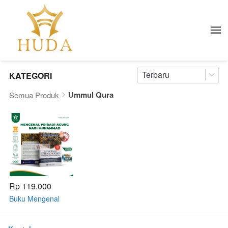
Terbaru
KATEGORI
Ummul Qura
Semua Produk
Rp 119.000
Buku Mengenal
Pribadi Agung Nabi
Muhammad Saw -
Ummul Qura karya